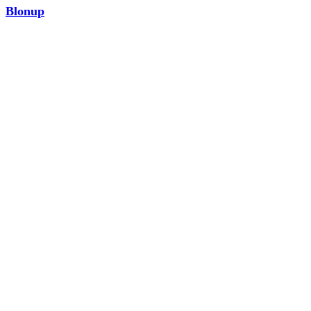
Blonup
MODA
¡Ver ahora!