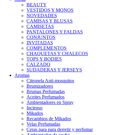
BEAUTY
VESTIDOS Y MONOS
NOVEDADES
CAMISAS Y BLUSAS
CAMISETAS
PANTALONES Y FALDAS
CONJUNTOS
INVITADAS
COMPLEMENTOS
CHAQUETAS Y CHALECOS
TOPS Y BODIES
CALZADO
SUDADERAS Y JERSEYS
Aromas
Citronela Anti-mosquitos
Brumizadores
Brumas Perfumadas
Aceites Perfumados
Ambientadores en Spray
Incienso
Mikados
Recambios de Mikados
Velas Perfumadas
Ceras para para derretir y perfumar
Ambientador de coche