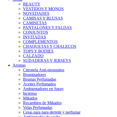
BEAUTY
VESTIDOS Y MONOS
NOVEDADES
CAMISAS Y BLUSAS
CAMISETAS
PANTALONES Y FALDAS
CONJUNTOS
INVITADAS
COMPLEMENTOS
CHAQUETAS Y CHALECOS
TOPS Y BODIES
CALZADO
SUDADERAS Y JERSEYS
Aromas
Citronela Anti-mosquitos
Brumizadores
Brumas Perfumadas
Aceites Perfumados
Ambientadores en Spray
Incienso
Mikados
Recambios de Mikados
Velas Perfumadas
Ceras para para derretir y perfumar
Ambientador de coche