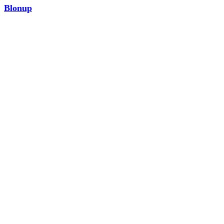
Blonup
MODA
¡Ver ahora!