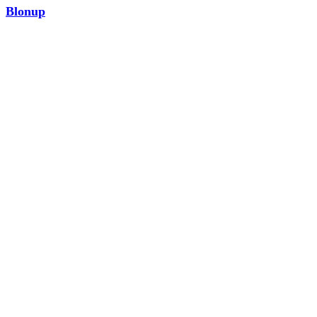
Blonup
MODA
¡Ver ahora!