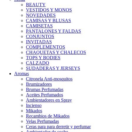
BEAUTY
VESTIDOS Y MONOS
NOVEDADES
CAMISAS Y BLUSAS
CAMISETAS
PANTALONES Y FALDAS
CONJUNTOS
INVITADAS
COMPLEMENTOS
CHAQUETAS Y CHALECOS
TOPS Y BODIES
CALZADO
SUDADERAS Y JERSEYS
Aromas
Citronela Anti-mosquitos
Brumizadores
Brumas Perfumadas
Aceites Perfumados
Ambientadores en Spray
Incienso
Mikados
Recambios de Mikados
Velas Perfumadas
Ceras para para derretir y perfumar
Ambientador de coche