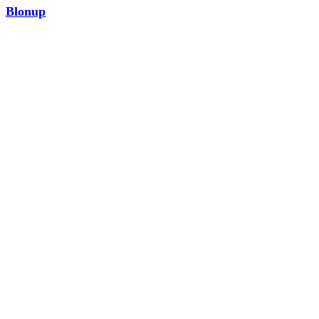
Blonup
MODA
¡Ver ahora!