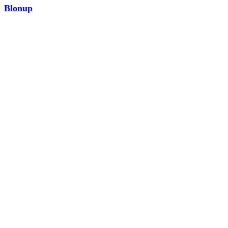
Blonup
MODA
¡Ver ahora!