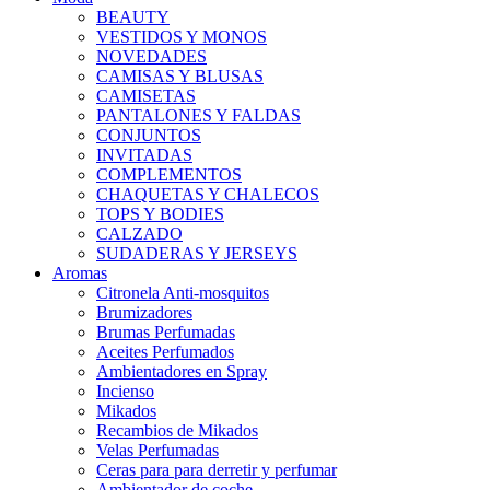
BEAUTY
VESTIDOS Y MONOS
NOVEDADES
CAMISAS Y BLUSAS
CAMISETAS
PANTALONES Y FALDAS
CONJUNTOS
INVITADAS
COMPLEMENTOS
CHAQUETAS Y CHALECOS
TOPS Y BODIES
CALZADO
SUDADERAS Y JERSEYS
Aromas
Citronela Anti-mosquitos
Brumizadores
Brumas Perfumadas
Aceites Perfumados
Ambientadores en Spray
Incienso
Mikados
Recambios de Mikados
Velas Perfumadas
Ceras para para derretir y perfumar
Ambientador de coche