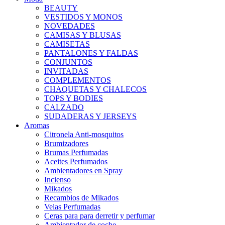
BEAUTY
VESTIDOS Y MONOS
NOVEDADES
CAMISAS Y BLUSAS
CAMISETAS
PANTALONES Y FALDAS
CONJUNTOS
INVITADAS
COMPLEMENTOS
CHAQUETAS Y CHALECOS
TOPS Y BODIES
CALZADO
SUDADERAS Y JERSEYS
Aromas
Citronela Anti-mosquitos
Brumizadores
Brumas Perfumadas
Aceites Perfumados
Ambientadores en Spray
Incienso
Mikados
Recambios de Mikados
Velas Perfumadas
Ceras para para derretir y perfumar
Ambientador de coche