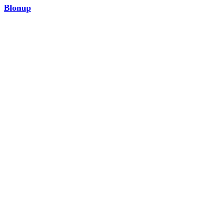
Blonup
MODA
¡Ver ahora!