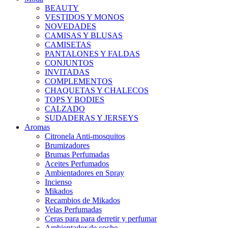
BEAUTY
VESTIDOS Y MONOS
NOVEDADES
CAMISAS Y BLUSAS
CAMISETAS
PANTALONES Y FALDAS
CONJUNTOS
INVITADAS
COMPLEMENTOS
CHAQUETAS Y CHALECOS
TOPS Y BODIES
CALZADO
SUDADERAS Y JERSEYS
Aromas
Citronela Anti-mosquitos
Brumizadores
Brumas Perfumadas
Aceites Perfumados
Ambientadores en Spray
Incienso
Mikados
Recambios de Mikados
Velas Perfumadas
Ceras para para derretir y perfumar
Ambientador de coche