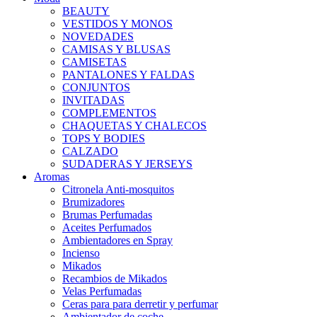
BEAUTY
VESTIDOS Y MONOS
NOVEDADES
CAMISAS Y BLUSAS
CAMISETAS
PANTALONES Y FALDAS
CONJUNTOS
INVITADAS
COMPLEMENTOS
CHAQUETAS Y CHALECOS
TOPS Y BODIES
CALZADO
SUDADERAS Y JERSEYS
Aromas
Citronela Anti-mosquitos
Brumizadores
Brumas Perfumadas
Aceites Perfumados
Ambientadores en Spray
Incienso
Mikados
Recambios de Mikados
Velas Perfumadas
Ceras para para derretir y perfumar
Ambientador de coche