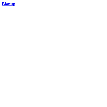
Blonup
MODA
¡Ver ahora!