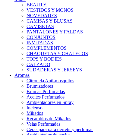
BEAUTY
VESTIDOS Y MONOS
NOVEDADES
CAMISAS Y BLUSAS
CAMISETAS
PANTALONES Y FALDAS
CONJUNTOS
INVITADAS
COMPLEMENTOS
CHAQUETAS Y CHALECOS
TOPS Y BODIES
CALZADO
SUDADERAS Y JERSEYS
Aromas
Citronela Anti-mosquitos
Brumizadores
Brumas Perfumadas
Aceites Perfumados
Ambientadores en Spray
Incienso
Mikados
Recambios de Mikados
Velas Perfumadas
Ceras para para derretir y perfumar
Ambientador de coche