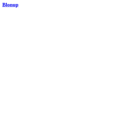
Blonup
MODA
¡Ver ahora!