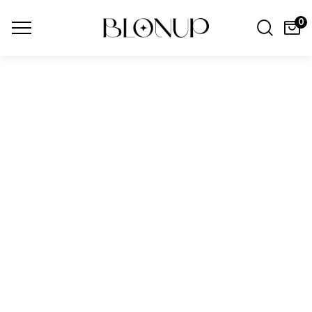
0
Blonup
Blonup
MODA
AROMAS
¡Ver Ahora!
¡Descubrir Ahora!