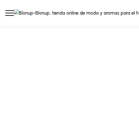
Blonup
Blonup
MODA
AROMAS
¡Ver Ahora!
¡Descubrir Ahora!