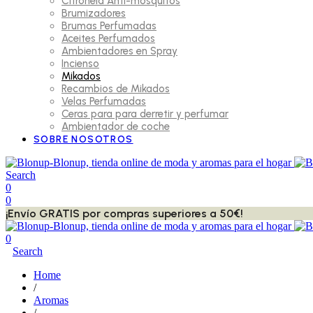
Citronela Anti-mosquitos
Brumizadores
Brumas Perfumadas
Aceites Perfumados
Ambientadores en Spray
Incienso
Mikados
Recambios de Mikados
Velas Perfumadas
Ceras para para derretir y perfumar
Ambientador de coche
SOBRE NOSOTROS
Search
0
0
¡Envío GRATIS por compras superiores a 50€!
0
Search
Home
/
Aromas
/