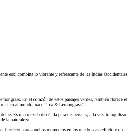
nte eso: combina lo vibrante y refrescante de las Indias Occidentales
Lemongrass. En el corazón de estos paisajes verdes, también florece el
ncón místico al mundo, nace “Tea & Lemongrass”.
del té. Es una mezcla diseñada para despertar y, a la vez, tranquilizar
 de la naturaleza.
do. Perfecto para aquellos momentos en los que buscas refugio y un