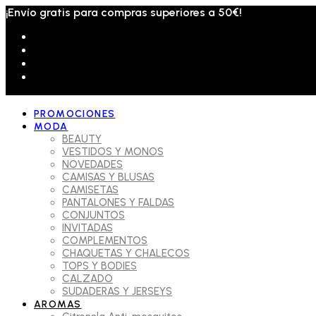
¡Envío gratis para compras superiores a 50€!
PROMOCIONES
MODA
BEAUTY
VESTIDOS Y MONOS
NOVEDADES
CAMISAS Y BLUSAS
CAMISETAS
PANTALONES Y FALDAS
CONJUNTOS
INVITADAS
COMPLEMENTOS
CHAQUETAS Y CHALECOS
TOPS Y BODIES
CALZADO
SUDADERAS Y JERSEYS
AROMAS