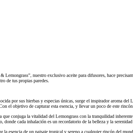
 & Lemongrass”, nuestro exclusivo aceite para difusores, hace precisame
ro de tus propias paredes.
nocida por sus hierbas y especias únicas, surge el inspirador aroma del 
. Con el objetivo de capturar esta esencia, y llevar un poco de este ri
ma que conjuga la vitalidad del Lemongrass con la tranquilidad inherente 
ivo, donde cada inhalación es un recordatorio de la belleza y la serenidad
 la esencia de un paisaje tropical y sereno a cualquier rincón del mun