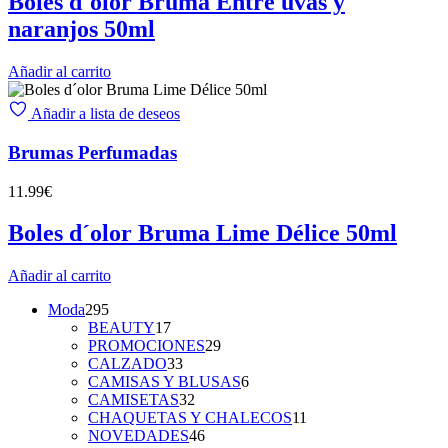
Boles d´olor Bruma Entre uvas y
naranjos 50ml
Añadir al carrito
Añadir a lista de deseos
Brumas Perfumadas
11.99
€
Boles d´olor Bruma Lime Délice 50ml
Añadir al carrito
295
Moda
295
productos
17
BEAUTY
17
productos
29
PROMOCIONES
29
33
productos
CALZADO
33
productos
6
CAMISAS Y BLUSAS
6
32
productos
CAMISETAS
32
productos
11
CHAQUETAS Y CHALECOS
11
46
productos
NOVEDADES
46