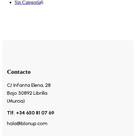
6
productos
Sin Categoría
6
productos
Contacto
C/ Infanta Elena, 28
Bajo 30892 Librilla
(Murcia)
Tlf. +34 650 81 07 69
hola@blonup.com