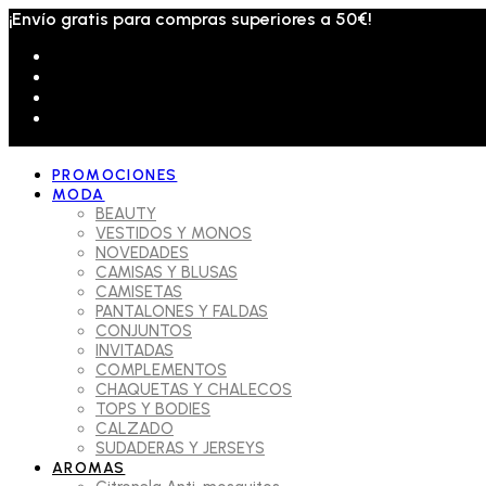
¡Envío gratis para compras superiores a 50€!
PROMOCIONES
MODA
BEAUTY
VESTIDOS Y MONOS
NOVEDADES
CAMISAS Y BLUSAS
CAMISETAS
PANTALONES Y FALDAS
CONJUNTOS
INVITADAS
COMPLEMENTOS
CHAQUETAS Y CHALECOS
TOPS Y BODIES
CALZADO
SUDADERAS Y JERSEYS
AROMAS