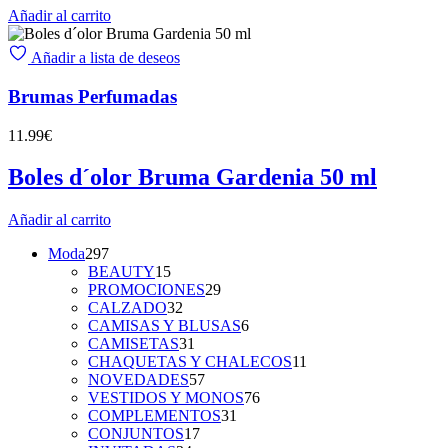
Añadir al carrito
Añadir a lista de deseos
Brumas Perfumadas
11.99
€
Boles d´olor Bruma Gardenia 50 ml
Añadir al carrito
297
Moda
297
productos
15
BEAUTY
15
productos
29
PROMOCIONES
29
32
productos
CALZADO
32
productos
6
CAMISAS Y BLUSAS
6
31
productos
CAMISETAS
31
productos
11
CHAQUETAS Y CHALECOS
11
57
productos
NOVEDADES
57
productos
76
VESTIDOS Y MONOS
76
31
productos
COMPLEMENTOS
31
17
productos
CONJUNTOS
17