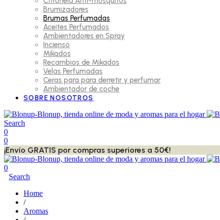
Citronela Anti-mosquitos
Brumizadores
Brumas Perfumadas
Aceites Perfumados
Ambientadores en Spray
Incienso
Mikados
Recambios de Mikados
Velas Perfumadas
Ceras para para derretir y perfumar
Ambientador de coche
SOBRE NOSOTROS
Search
0
0
¡Envío GRATIS por compras superiores a 50€!
0
Search
Home
/
Aromas
/