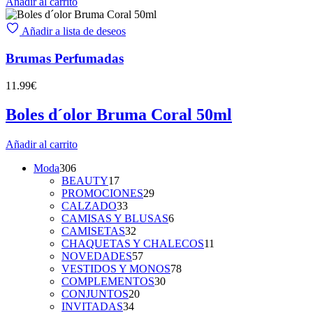
Añadir al carrito
Añadir a lista de deseos
Brumas Perfumadas
11.99
€
Boles d´olor Bruma Coral 50ml
Añadir al carrito
306
Moda
306
productos
17
BEAUTY
17
productos
29
PROMOCIONES
29
33
productos
CALZADO
33
productos
6
CAMISAS Y BLUSAS
6
32
productos
CAMISETAS
32
productos
11
CHAQUETAS Y CHALECOS
11
57
productos
NOVEDADES
57
productos
78
VESTIDOS Y MONOS
78
30
productos
COMPLEMENTOS
30
20
productos
CONJUNTOS
20
34
productos
INVITADAS
34