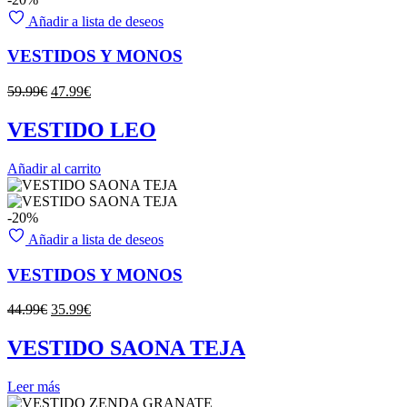
Añadir a lista de deseos
VESTIDOS Y MONOS
El
El
59.99
€
47.99
€
precio
precio
original
actual
VESTIDO LEO
era:
es:
59.99€.
47.99€.
Añadir al carrito
-20%
Añadir a lista de deseos
VESTIDOS Y MONOS
El
El
44.99
€
35.99
€
precio
precio
original
actual
VESTIDO SAONA TEJA
era:
es:
44.99€.
35.99€.
Leer más