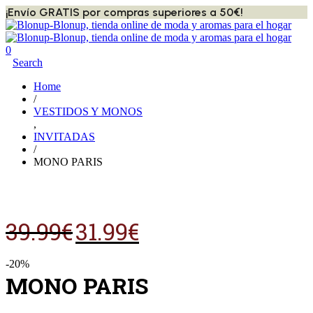
¡Envío GRATIS por compras superiores a 50€!
0
Search
Home
/
VESTIDOS Y MONOS
,
INVITADAS
/
MONO PARIS
El
El
39.99
€
31.99
€
precio
precio
original
actual
era:
es:
-20%
39.99€.
31.99€.
MONO PARIS