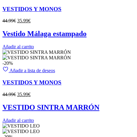
VESTIDOS Y MONOS
El
El
44.99
€
35.99
€
precio
precio
original
actual
Vestido Málaga estampado
era:
es:
44.99€.
35.99€.
Añadir al carrito
-20%
Añadir a lista de deseos
VESTIDOS Y MONOS
El
El
44.99
€
35.99
€
precio
precio
original
actual
VESTIDO SINTRA MARRÓN
era:
es:
44.99€.
35.99€.
Añadir al carrito
-20%