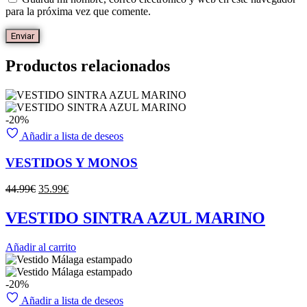
para la próxima vez que comente.
Productos relacionados
-20%
Añadir a lista de deseos
VESTIDOS Y MONOS
El
El
44.99
€
35.99
€
precio
precio
original
actual
VESTIDO SINTRA AZUL MARINO
era:
es:
44.99€.
35.99€.
Añadir al carrito
-20%
Añadir a lista de deseos