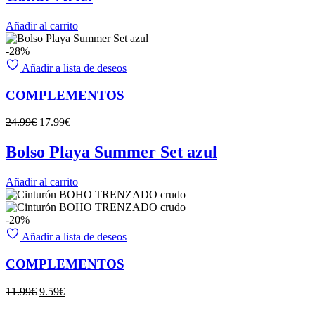
Añadir al carrito
-28%
Añadir a lista de deseos
COMPLEMENTOS
El
El
24.99
€
17.99
€
precio
precio
original
actual
Bolso Playa Summer Set azul
era:
es:
24.99€.
17.99€.
Añadir al carrito
-20%
Añadir a lista de deseos
COMPLEMENTOS
El
El
11.99
€
9.59
€
precio
precio