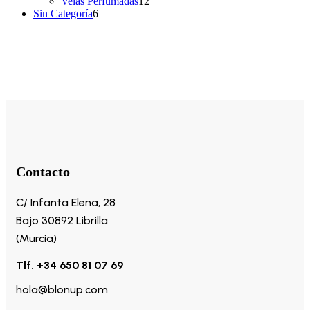
12
productos
Velas Perfumadas
12
6
productos
Sin Categoría
6
productos
Contacto
C/ Infanta Elena, 28
Bajo 30892 Librilla
(Murcia)
Tlf. +34 650 81 07 69
hola@blonup.com