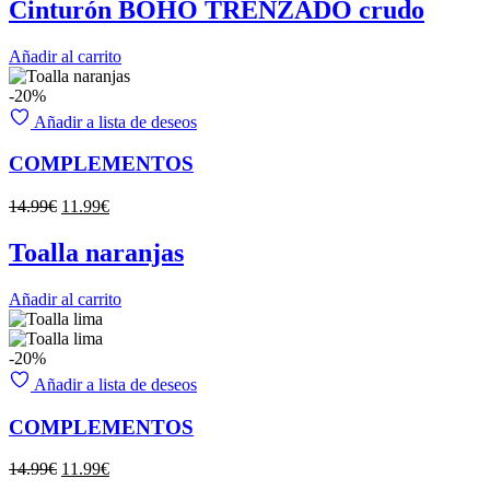
original
actual
Cinturón BOHO TRENZADO crudo
era:
es:
11.99€.
9.59€.
Añadir al carrito
-20%
Añadir a lista de deseos
COMPLEMENTOS
El
El
14.99
€
11.99
€
precio
precio
original
actual
Toalla naranjas
era:
es:
14.99€.
11.99€.
Añadir al carrito
-20%
Añadir a lista de deseos
COMPLEMENTOS
El
El
14.99
€
11.99
€
precio
precio