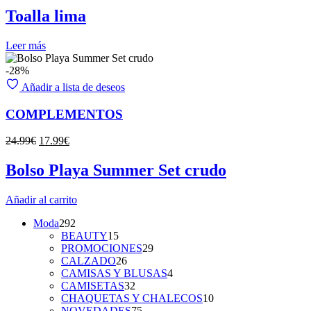
original
actual
Toalla lima
era:
es:
14.99€.
11.99€.
Leer más
-28%
Añadir a lista de deseos
COMPLEMENTOS
El
El
24.99
€
17.99
€
precio
precio
original
actual
Bolso Playa Summer Set crudo
era:
es:
24.99€.
17.99€.
Añadir al carrito
292
Moda
292
productos
15
BEAUTY
15
productos
29
PROMOCIONES
29
26
productos
CALZADO
26
productos
4
CAMISAS Y BLUSAS
4
32
productos
CAMISETAS
32
productos
10
CHAQUETAS Y CHALECOS
10
75
productos
NOVEDADES
75