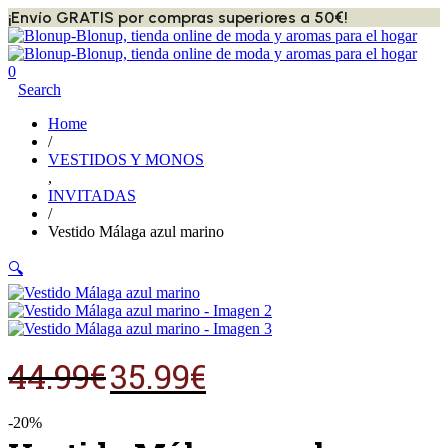
¡Envío GRATIS por compras superiores a 50€!
0
Search
Home
/
VESTIDOS Y MONOS
,
INVITADAS
/
Vestido Málaga azul marino
🔍
El
El
44.99
€
35.99
€
precio
precio
original
actual
era:
es:
-20%
44.99€.
35.99€.