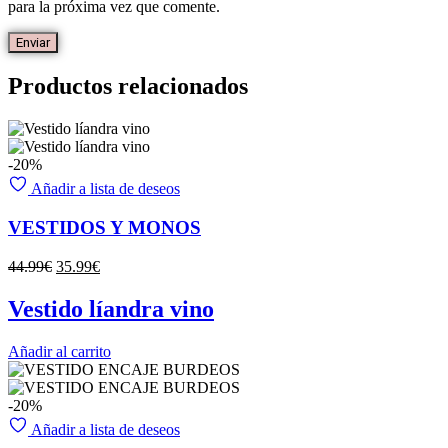
para la próxima vez que comente.
Productos relacionados
-20%
Añadir a lista de deseos
VESTIDOS Y MONOS
El
El
44.99
€
35.99
€
precio
precio
original
actual
Vestido líandra vino
era:
es:
44.99€.
35.99€.
Añadir al carrito
-20%
Añadir a lista de deseos