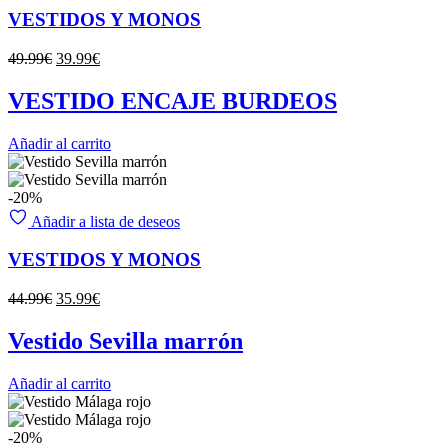
VESTIDOS Y MONOS
El
El
49.99
€
39.99
€
precio
precio
original
actual
VESTIDO ENCAJE BURDEOS
era:
es:
49.99€.
39.99€.
Añadir al carrito
-20%
Añadir a lista de deseos
VESTIDOS Y MONOS
El
El
44.99
€
35.99
€
precio
precio
original
actual
Vestido Sevilla marrón
era:
es:
44.99€.
35.99€.
Añadir al carrito
-20%