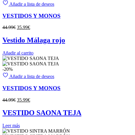
Añadir a lista de deseos
VESTIDOS Y MONOS
El
El
44.99
€
35.99
€
precio
precio
original
actual
Vestido Málaga rojo
era:
es:
44.99€.
35.99€.
Añadir al carrito
-20%
Añadir a lista de deseos
VESTIDOS Y MONOS
El
El
44.99
€
35.99
€
precio
precio
original
actual
VESTIDO SAONA TEJA
era:
es:
44.99€.
35.99€.
Leer más