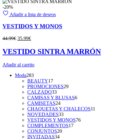
-20%
Añadir a lista de deseos
VESTIDOS Y MONOS
El
El
44.99
€
35.99
€
precio
precio
original
actual
VESTIDO SINTRA MARRÓN
era:
es:
44.99€.
35.99€.
Añadir al carrito
283
Moda
283
productos
17
BEAUTY
17
productos
29
PROMOCIONES
29
33
productos
CALZADO
33
productos
6
CAMISAS Y BLUSAS
6
24
productos
CAMISETAS
24
productos
11
CHAQUETAS Y CHALECOS
11
33
productos
NOVEDADES
33
productos
76
VESTIDOS Y MONOS
76
17
productos
COMPLEMENTOS
17
20
productos
CONJUNTOS
20
34
productos
INVITADAS
34