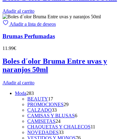
Añadir al carrito
Añadir a lista de deseos
Brumas Perfumadas
11.99
€
Boles d´olor Bruma Entre uvas y
naranjos 50ml
Añadir al carrito
283
Moda
283
productos
17
BEAUTY
17
productos
29
PROMOCIONES
29
33
productos
CALZADO
33
productos
6
CAMISAS Y BLUSAS
6
24
productos
CAMISETAS
24
productos
11
CHAQUETAS Y CHALECOS
11
33
productos
NOVEDADES
33
productos
76
VESTIDOS Y MONOS
76